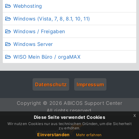
Webhosting
Windows (Vista, 7, 8, 8.1, 10, 11)
Windows / Freigaben
Windows Server
WISO Mein Büro / orgaMAX
Datenschutz
Impressum
Copyright © 2026 ABICOS Support Center
All rights reserved.
x
Diese Seite verwendet Cookies
Wir nutzen Cookies nur aus technischen Gründen, um die Sicherheit
zu erhöhen.
Einverstanden
Mehr erfahren