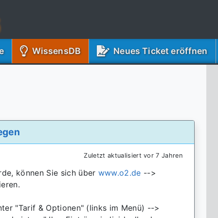
(Aktuell)
e
WissensDB
Neues Ticket eröffnen
egen
Zuletzt aktualisiert vor 7 Jahren
rde, können Sie sich über
www.o2.de
-->
ieren.
ter "Tarif & Optionen" (links im Menü) -->