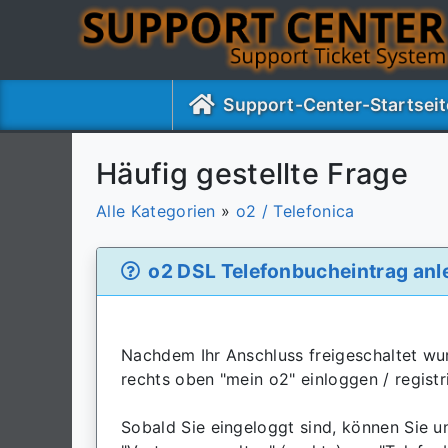
Support-Center-Startseit
Häufig gestellte Frage
Alle Kategorien
»
o2 / Telefonica
o2 DSL Telefonbucheintrag anl
Nachdem Ihr Anschluss freigeschaltet wu
rechts oben "mein o2" einloggen / registr
Sobald Sie eingeloggt sind, können Sie un