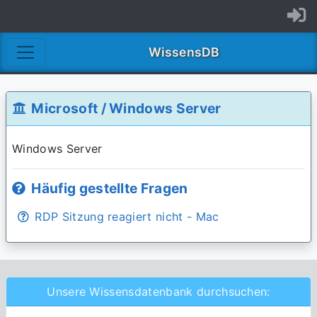
WissensDB
Microsoft / Windows Server
Windows Server
Häufig gestellte Fragen
RDP Sitzung reagiert nicht - Mac
Unsere Wissensdatenbank durchsuchen: